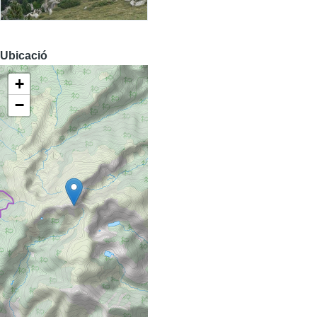
Ubicació
+
−