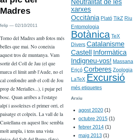
Neutralitat de les
xarxes
Madres
Occitània
Plató
TikZ
Riu
felip
— 02/10/2011
Entomologia
Botànica
TeX
Cos
Torno del Madres amb fotos més
Catalanisme
Divers
belles que mai. No coneixia
Castell
Informàtica
aquest tros de muntanya. Vam
Indigneu-vos!
Massana
sortir del Coll de Jau (el que
Corberes
Eriçó
Zoologia
marca el límit amb l'Aude, no el
Excursió
LaTeX
cal confondre amb el coll de Jou
més etiquetes
prop de Merialles...), i pujar pel
bosc. Quan arribes a l'estatge
Arxiu
alpí i assoleixes el primer orri, el
agost 2020
(1)
paisatge et colpeix. La vall de la
octubre 2015
(1)
Castellana en aquest lloc sembla
febrer 2014
(1)
molt ampla, i tens una vista
maig 2013
(1)
única del Salt del Burro (foto).