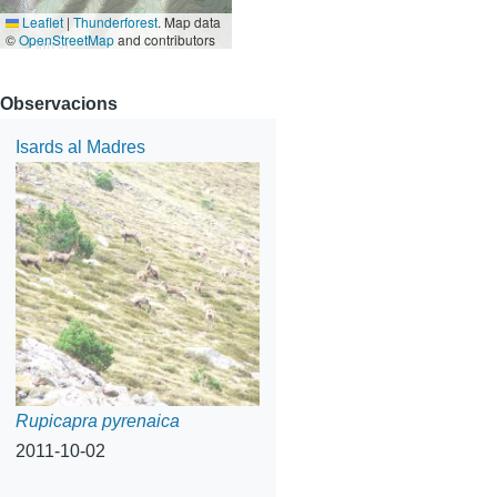
Leaflet
|
Thunderforest
. Map data
©
OpenStreetMap
and contributors
Observacions
Isards al Madres
Rupicapra pyrenaica
2011-10-02