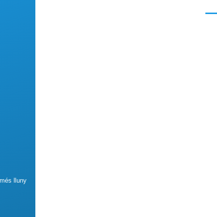
Men
 més lluny