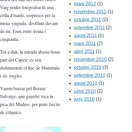
maig 2012
(1)
Vaig poder fotografiar-hi una
novembre 2011
(1)
colla d'isards, sorpresos per la
octubre 2011
(2)
meua vinguda, desfilant davant
setembre 2011
(2)
de mi. Eren entre trenta i
agost 2011
(1)
cinquanta.
maig 2011
(2)
Tot a dalt, la mirada abasta bona
abril 2011
(1)
part del Capcir; es veu
novembre 2010
(2)
distintament el llac de Matamala
octubre 2010
(3)
i els Angles.
setembre 2010
(1)
agost 2010
(1)
Varem baixar pel Bernat
juliol 2010
(2)
Salvatge, que gairebé toca la
juny 2010
(1)
pica del Madres, per prats farcits
de còlquics.
Image