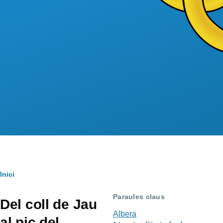
Fil
Inici
d'Ariadna
Paraules claus
Del coll de Jau
Albera
al pic del