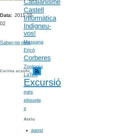
Catalanisme
Castell
Data
2011-10-
Informàtica
02
Indigneu-
vos!
Massana
Saber-ne més
a
Eriçó
propòsit
Corberes
de
Zoologia
Cardiguera
Carlina acaulis
LaTeX
al
Excursió
Madres
més
etiquete
s
Arxiu
agost