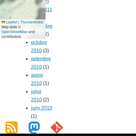
2011
(2)
abril 2011
(1)
Leaflet
|
Thunderforest
.
novembre
Map data ©
OpenStreetMap
and
2010
(2)
contributors
octubre
2010
(3)
setembre
2010
(1)
agost
2010
(1)
juliol
2010
(2)
juny 2010
(1)