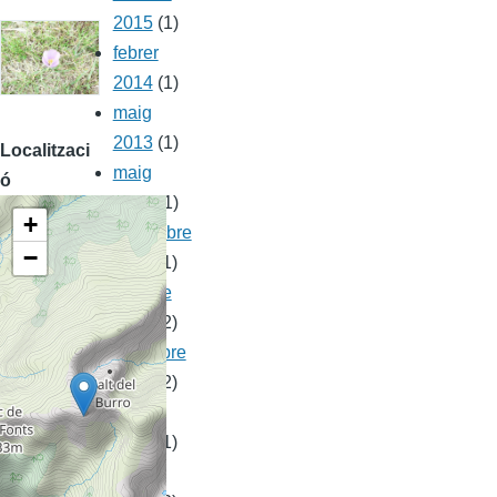
2015
(1)
febrer
2014
(1)
maig
2013
(1)
Localitzaci
maig
ó
2012
(1)
+
novembre
−
2011
(1)
octubre
2011
(2)
setembre
2011
(2)
agost
2011
(1)
maig