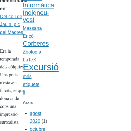
mencionada
Informàtica
en
Indigneu-
Del coll de
vos!
Jau al pic
Massana
del Madres
Eriçó
Corberes
Era la
Zoologia
temporada
LaTeX
Excursió
dels còlquics.
Uns prats
més
n'estaven
etiquete
farcits, el que
s
donava de
Arxiu
cops una
impressió
agost
surrealista.
2020
(1)
octubre