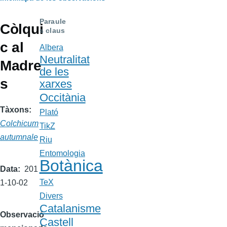
Fil
d'Ariadna
Paraule
Còlqui
s claus
c al
Albera
Neutralitat
Madre
de les
s
xarxes
Occitània
Tàxons
Plató
Colchicum
TikZ
autumnale
Riu
Entomologia
Botànica
Data
201
TeX
1-10-02
Divers
Catalanisme
Observació
Castell