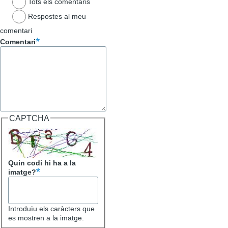
Tots els comentaris
Respostes al meu
comentari
Comentari
CAPTCHA
Quin codi hi ha a la
imatge?
Introduïu els caràcters que
es mostren a la imatge.