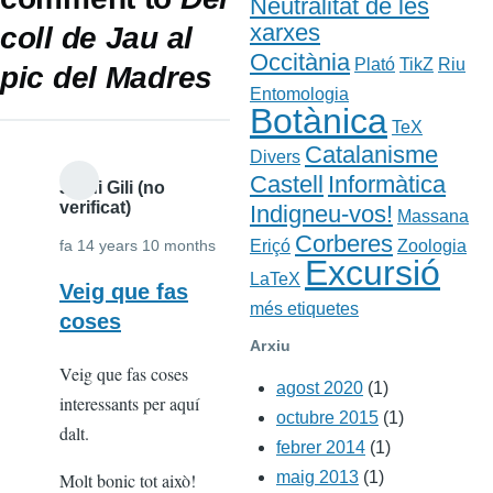
Neutralitat de les
xarxes
coll de Jau al
Occitània
Plató
TikZ
Riu
pic del Madres
Entomologia
Botànica
TeX
Catalanisme
Divers
Castell
Informàtica
Jordi Gili (no
verificat)
Indigneu-vos!
Massana
Corberes
Eriçó
Zoologia
fa 14 years 10 months
Excursió
LaTeX
Veig que fas
més etiquetes
coses
Arxiu
Veig que fas coses
agost 2020
(1)
interessants per aquí
octubre 2015
(1)
dalt.
febrer 2014
(1)
maig 2013
(1)
Molt bonic tot això!