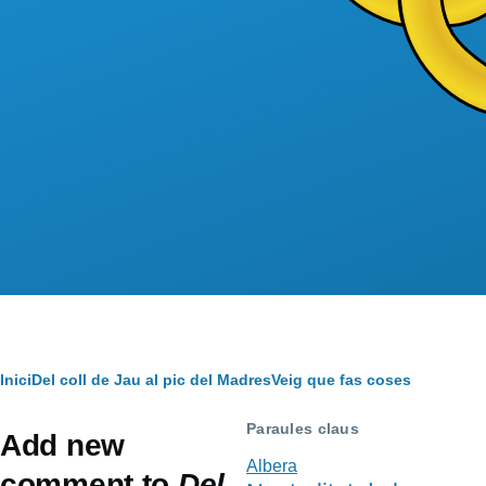
Fil
Inici
Del coll de Jau al pic del Madres
Veig que fas coses
d'Ariadna
Paraules claus
Add new
Albera
comment to
Del