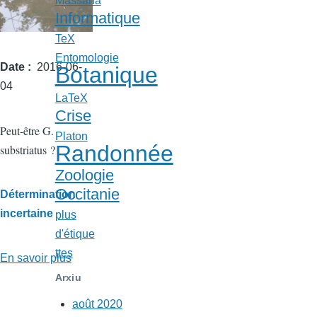
Massana
Informatique
TeX
Entomologie
Date
2016-06-
Botanique
04
LaTeX
Crise
Peut-être G.
Platon
Randonnée
substriatus ?
Zoologie
Occitanie
Détermination
incertaine
plus
d'étique
ttes
En savoir plus
sur
Gyrins
Arxiu
près
août 2020
du