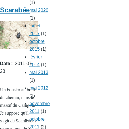
(1)
parc
Scarabée
mai 2020
Sant
(1)
Vicens
juillet
2017
(1)
octobre
2015
(1)
février
Date
2011-07-
2014
(1)
23
mai 2013
(1)
mai 2012
Un bousier au bord
(1)
du chemin, dans le
novembre
massif du Canigou.
2011
(1)
Je suppose qu'il
octobre
s'agit de Scarabaeus
2011
(2)
sacer et non de S.