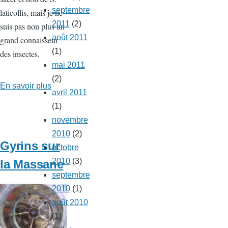
septembre
laticollis, mais je ne
2011
(2)
suis pas non plus un
août 2011
grand connaisseur
(1)
des insectes.
mai 2011
(2)
En savoir plus
sur
avril 2011
Scarabée
(1)
novembre
2010
(2)
Gyrins sur
octobre
2010
(3)
la Massane
septembre
2010
(1)
août 2010
(1)