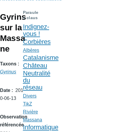
Fil
d'Ariane
Paraule
Gyrins
s claus
sur la
Indignez-
vous !
Massa
Corbières
ne
Albères
Catalanisme
Taxons
Château
Gyrinus
Neutralité
du
réseau
Date
201
Divers
0-06-13
TikZ
Rivière
Observation
Massana
référencée
Informatique