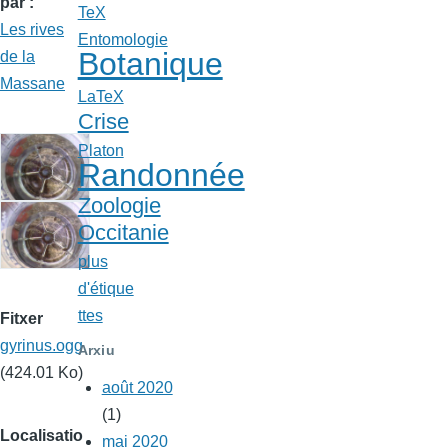
par
TeX
Les rives
Entomologie
Botanique
de la
Massane
LaTeX
Crise
Platon
Randonnée
Zoologie
Occitanie
plus
d'étique
ttes
Fitxer
gyrinus.ogg
Arxiu
(424.01 Ko)
août 2020
(1)
Localisatio
mai 2020