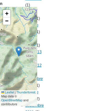
n
(1)
juillet
+
2017
(1)
−
octobre
2015
(1)
février
2014
(1)
mai 2013
(1)
mai 2012
(1)
novembre
2011
(1)
Leaflet
|
Thunderforest
.
octobre
Map data ©
2011
(2)
OpenStreetMap
and
contributors
septembre