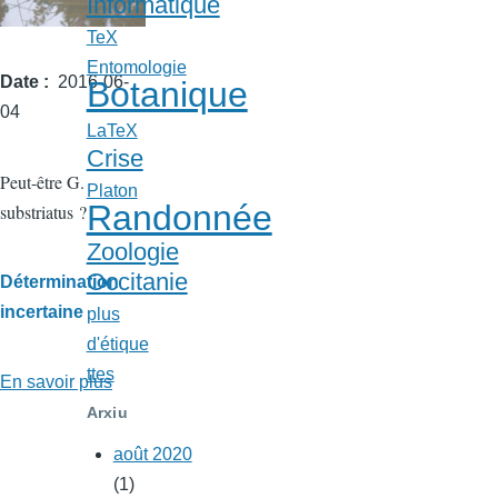
Informatique
TeX
Entomologie
Date
2016-06-
Botanique
04
LaTeX
Crise
Peut-être G.
Platon
Randonnée
substriatus ?
Zoologie
Occitanie
Détermination
incertaine
plus
d'étique
ttes
En savoir plus
sur
Gyrins
Arxiu
près
août 2020
du
(1)