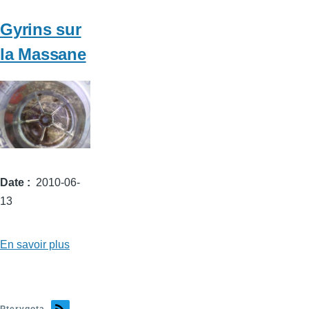
à
la
Gyrins sur
Massane
la Massane
Date
2010-06-
13
En savoir plus
sur
Gyrins
sur
la
Pterygota