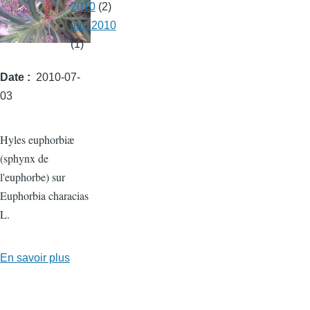
2010
(2)
juin 2010
(1)
Date
2010-07-
03
Hyles euphorbiæ
(sphynx de
l'euphorbe) sur
Euphorbia characias
L.
En savoir plus
sur
Hyles
euphorbiæ