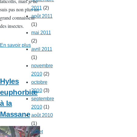
laticollis, mais je ne
2011
(2)
suis pas non plus un
août 2011
grand connaisseur
(1)
des insectes.
mai 2011
(2)
En savoir plus
sur
avril 2011
Scarabée
(1)
novembre
2010
(2)
Hyles
octobre
2010
(3)
euphorbiæ
septembre
à la
2010
(1)
Massane
août 2010
(1)
juillet