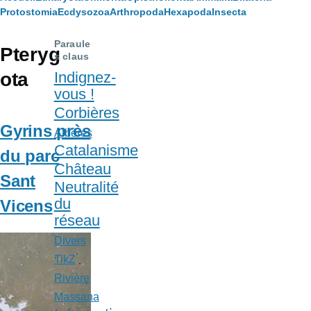
Fil
Protostomia
Ecdysozoa
Arthropoda
Hexapoda
Insecta
d'Ariane
Paraule
Pteryg
s claus
ota
Indignez-
vous !
Corbières
Gyrins près
Albères
Catalanisme
du parc
Château
Sant
Neutralité
du
Vicens
réseau
Divers
TikZ
Rivière
Massana