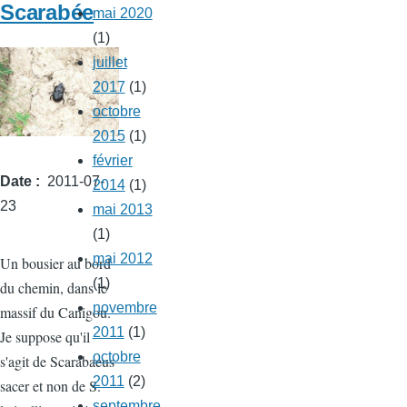
parc
Scarabée
mai 2020
Sant
(1)
Vicens
juillet
2017
(1)
octobre
2015
(1)
février
Date
2011-07-
2014
(1)
23
mai 2013
(1)
mai 2012
Un bousier au bord
(1)
du chemin, dans le
novembre
massif du Canigou.
2011
(1)
Je suppose qu'il
octobre
s'agit de Scarabaeus
2011
(2)
sacer et non de S.
septembre