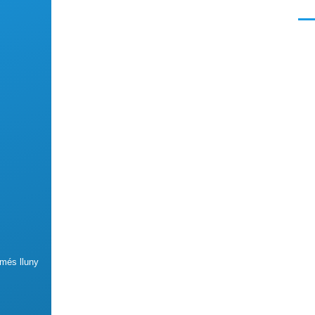
Men
 més lluny