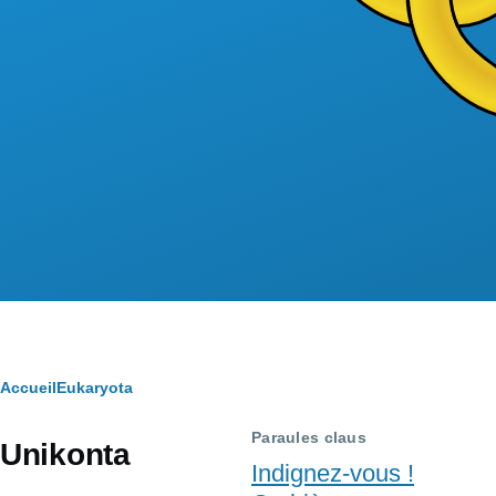
Fil
Accueil
Eukaryota
d'Ariane
Paraules claus
Unikonta
Indignez-vous !