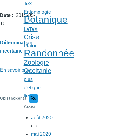
TeX
Entomologie
Date
2015-05-
Botanique
10
LaTeX
Crise
Détermination
Platon
Randonnée
incertaine
Zoologie
Occitanie
En savoir plus
sur
Ramalina
plus
siliquosa
d'étique
dans
ttes
Opisthokonta
les
Arxiu
Albères
août 2020
(1)
mai 2020