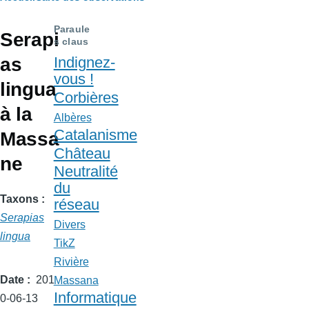
Fil
d'Ariane
Paraule
Serapi
s claus
as
Indignez-
vous !
lingua
Corbières
à la
Albères
Catalanisme
Massa
Château
ne
Neutralité
du
Taxons
réseau
Serapias
Divers
lingua
TikZ
Rivière
Date
201
Massana
Informatique
0-06-13