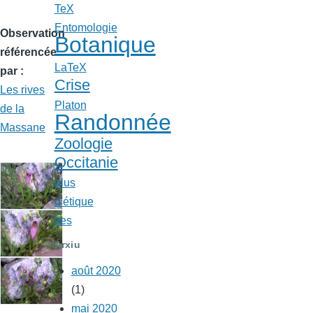
TeX
Entomologie
Observation
Botanique
référencée
LaTeX
par
Crise
Les rives
Platon
de la
Randonnée
Massane
Zoologie
Occitanie
plus
d'étique
ttes
Arxiu
août 2020
(1)
mai 2020