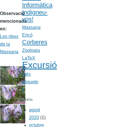
Informàtica
Indigneu-
Observació
vos!
mencionada
Massana
en
Eriçó
Les ribes
Corberes
de la
Zoologia
Massana
LaTeX
Excursió
més
etiquete
s
Arxiu
agost
2020
(1)
octubre