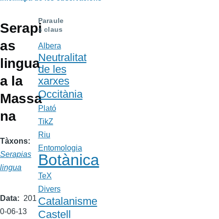
Fil
d'Ariadna
Paraule
Serapi
s claus
as
Albera
Neutralitat
lingua
de les
a la
xarxes
Occitània
Massa
Plató
na
TikZ
Riu
Tàxons
Entomologia
Serapias
Botànica
lingua
TeX
Divers
Data
201
Catalanisme
0-06-13
Castell