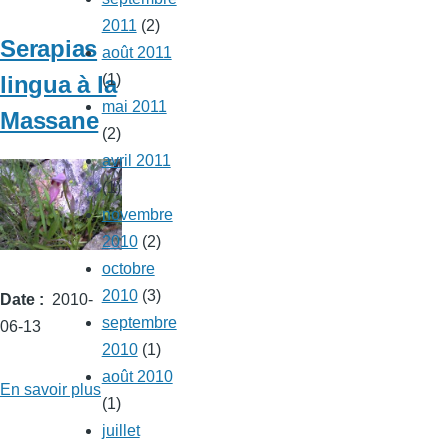
à
2011
(2)
Canet-
Serapias
août 2011
en-
lingua à la
(1)
Roussillon
mai 2011
Massane
(2)
avril 2011
(1)
novembre
2010
(2)
octobre
2010
(3)
Date
2010-
septembre
06-13
2010
(1)
août 2010
En savoir plus
sur
(1)
Serapias
juillet
lingua