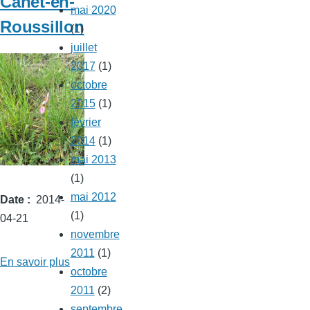
Canet-en-
Lloberes
mai 2020
Roussillon
(1)
juillet
2017
(1)
octobre
2015
(1)
février
2014
(1)
mai 2013
(1)
mai 2012
Date
2014-
(1)
04-21
novembre
2011
(1)
En savoir plus
sur
octobre
Serapias
2011
(2)
lingua
septembre