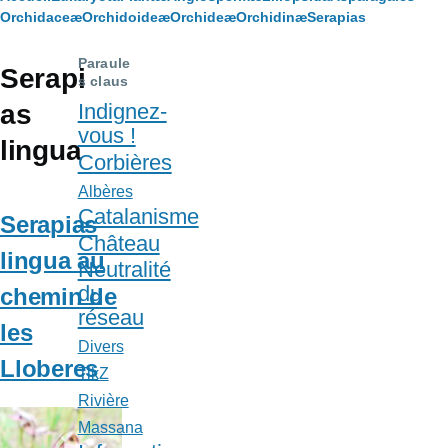
Fil
Orchidaceæ
Orchidoideæ
Orchideæ
Orchidinæ
Serapias
d'Ariane
Paraule
Serapi
s claus
as
Indignez-
vous !
lingua
Corbières
Albères
Catalanisme
Serapias
Château
lingua au
Neutralité
du
chemin de
réseau
les
Divers
Lloberes
TikZ
Rivière
Massana