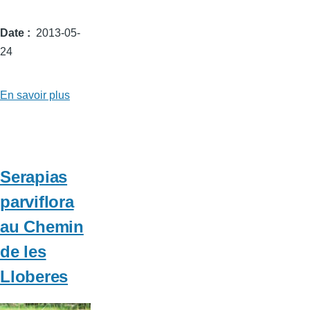
Date
2013-05-
24
En savoir plus
sur
Serapias
vomeracea
au
Chemin
Serapias
de
parviflora
les
au Chemin
Lloberes
de les
Lloberes