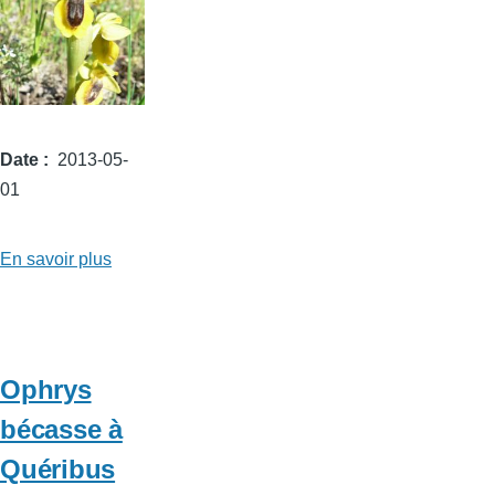
Date
2013-05-
01
En savoir plus
sur
Ophrys
jaune
à
Quéribus
Ophrys
bécasse à
Quéribus