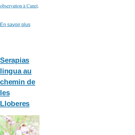
observation à Canet
.
En savoir plus
sur
Serapias
parviflora
au
Chemin
Serapias
de
lingua au
les
chemin de
Lloberes
les
Lloberes