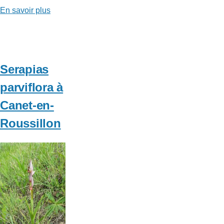
En savoir plus
sur
Serapias
vomeracea
à
Canet-
Serapias
en-
parviflora à
Roussillon
Canet-en-
Roussillon