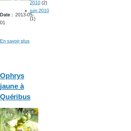
2010
(2)
juin 2010
Date
2013-05-
(1)
01
En savoir plus
sur
Ophrys
brun
à
Quéribus
Ophrys
jaune à
Quéribus