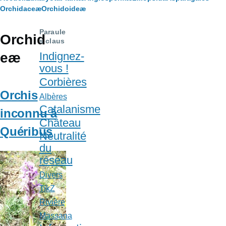
Fil
Orchidaceæ
Orchidoideæ
d'Ariane
Paraule
Orchid
s claus
eæ
Indignez-
vous !
Corbières
Orchis
Albères
Catalanisme
inconnu à
Château
Quéribus
Neutralité
du
réseau
Divers
TikZ
Rivière
Massana