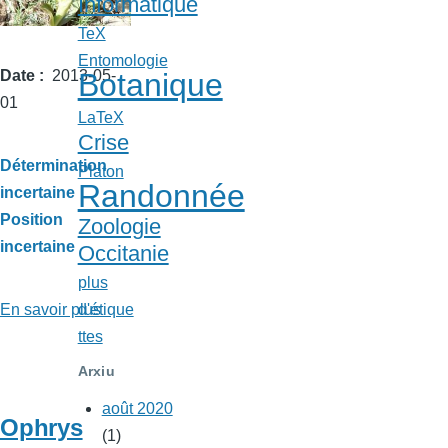
Informatique
TeX
Entomologie
Date
2013-05-
Botanique
01
LaTeX
Crise
Détermination
Platon
Randonnée
incertaine
Position
Zoologie
incertaine
Occitanie
plus
En savoir plus
sur
d'étique
Orchis
ttes
inconnu
Arxiu
à
août 2020
Quéribus
Ophrys
(1)