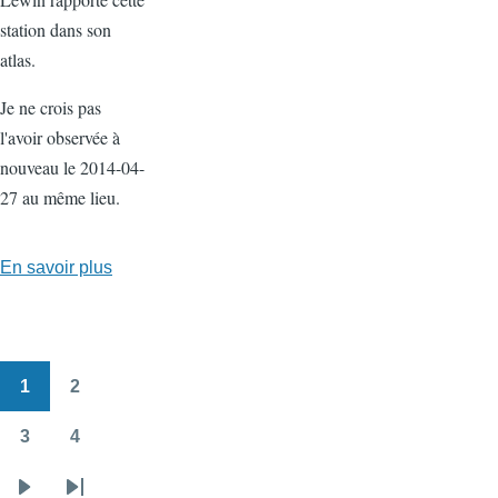
station dans son
atlas.
Je ne crois pas
l'avoir observée à
nouveau le 2014-04-
27 au même lieu.
En savoir plus
sur
Serapias
parviflora
à
1
2
Canet-
Pagination
Pàgina
Pàgina
en-
3
4
Roussillon
Pàgina
Pàgina