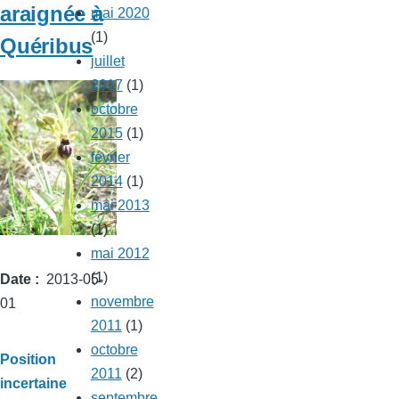
araignée à
mai 2020
(1)
Quéribus
juillet
2017
(1)
octobre
2015
(1)
février
2014
(1)
mai 2013
(1)
mai 2012
(1)
Date
2013-05-
novembre
01
2011
(1)
octobre
Position
2011
(2)
incertaine
septembre