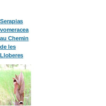
bécasse
à
Quéribus
Serapias
vomeracea
au Chemin
de les
Lloberes