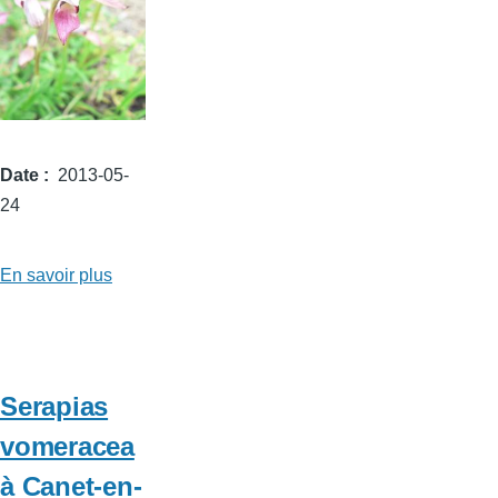
Date
2013-05-
24
En savoir plus
sur
Serapias
lingua
au
chemin
Serapias
de
vomeracea
les
à Canet-en-
Lloberes