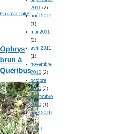
2011
(2)
En savoir plus
sur
août 2011
Ophrys
(1)
araignée
mai 2011
à
(2)
Quéribus
Ophrys
avril 2011
(1)
brun à
novembre
Quéribus
2010
(2)
octobre
2010
(3)
septembre
2010
(1)
août 2010
(1)
juillet