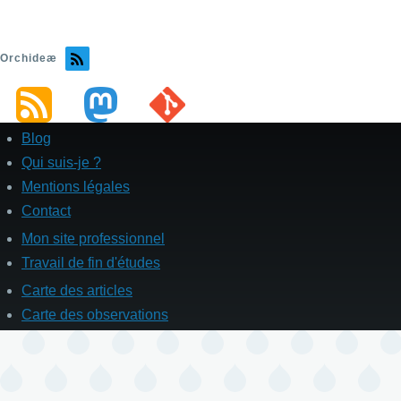
Page
Dernière
suivante
page
Orchideæ
Blog
Pied
de
Qui suis-je ?
page
Mentions légales
Contact
Mon site professionnel
Enllaços
Travail de fin d'études
Carte des articles
Liens
secondaires
Carte des observations