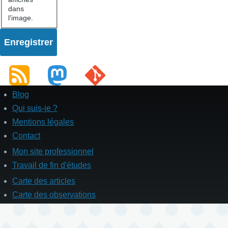
dans
l'image.
Blog
Pied
de
Qui suis-je ?
page
Mentions légales
Contact
Mon site professionnel
Enllaços
Travail de fin d'études
Carte des articles
Liens
secondaires
Carte des observations