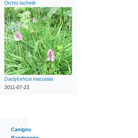
Orchis tacheté
Dactylorhiza maculata
2011-07-23
Catégories
Canigou
Randonnée