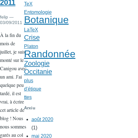
2011
TeX
Entomologie
Botanique
felip
—
03/09/2011
LaTeX
Cos
À la fin du
Crise
mois de
Platon
Randonnée
juillet, je suis
monté sur le
Zoologie
Canigou avec
Occitanie
un ami. J'ai
plus
quelque peu
d'étique
tardé, il est
ttes
vrai, à écrire
Arxiu
cet article de
blog ! Nous
août 2020
nous sommes
(1)
garés au col
mai 2020