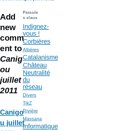
Fil
d'Ariane
Paraule
Add
s claus
new
Indignez-
vous !
comm
Corbières
ent to
Albères
Catalanisme
Canig
Château
ou
Neutralité
juillet
du
réseau
2011
Divers
TikZ
Canigo
Rivière
Massana
u juillet
Informatique