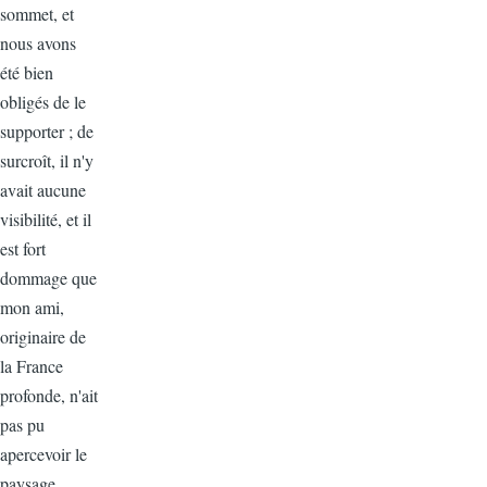
sommet, et
nous avons
été bien
obligés de le
supporter ; de
surcroît, il n'y
avait aucune
visibilité, et il
est fort
dommage que
mon ami,
originaire de
la France
profonde, n'ait
pas pu
apercevoir le
paysage.