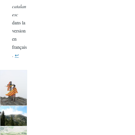
catalan
esc
dans la
version
en
français
.
↩
Image