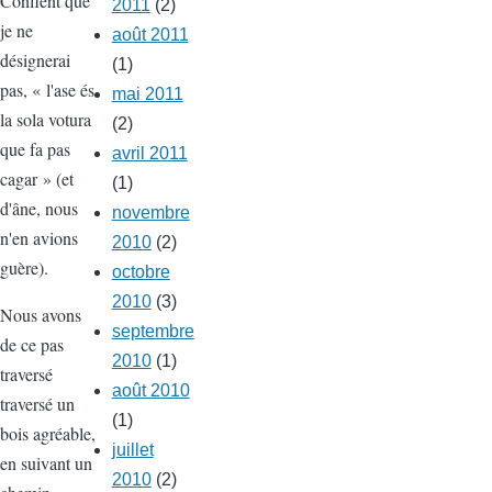
Conflent que
2011
(2)
je ne
août 2011
désignerai
(1)
pas, « l'ase és
mai 2011
la sola votura
(2)
que fa pas
avril 2011
cagar » (et
(1)
d'âne, nous
novembre
n'en avions
2010
(2)
guère).
octobre
2010
(3)
Nous avons
septembre
de ce pas
2010
(1)
traversé
août 2010
traversé un
(1)
bois agréable,
juillet
en suivant un
2010
(2)