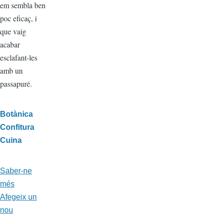
em sembla ben
poc eficaç, i
que vaig
acabar
esclafant-les
amb un
passapuré.
Categories
Botànica
Confitura
Cuina
Saber-ne
més
a
Afegeix un
propòsit
nou
de