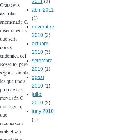
2011
(2)
Crataegus
abril 2011
azarolus
(1)
anomenada C.
novembre
ruscinonensis,
2010
(2)
que seria
octubre
doncs
2010
(3)
endèmica del
setembre
Rosselló, però
2010
(1)
segons sembla
agost
les que tinc a
2010
(1)
prop de casa
juliol
meva són C.
2010
(2)
monogyna,
juny 2010
que
(1)
reconeixem
amb el seu
pinyol únic.