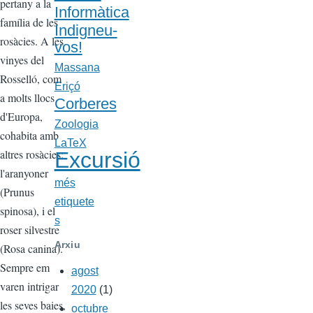
pertany a la
Informàtica
família de les
Indigneu-
rosàcies. A les
vos!
vinyes del
Massana
Rosselló, com
Eriçó
a molts llocs
Corberes
d'Europa,
Zoologia
cohabita amb
LaTeX
altres rosàcies:
Excursió
l'aranyoner
més
(Prunus
etiquete
spinosa), i el
s
roser silvestre
Arxiu
(Rosa canina).
Sempre em
agost
varen intrigar
2020
(1)
les seves baies,
octubre