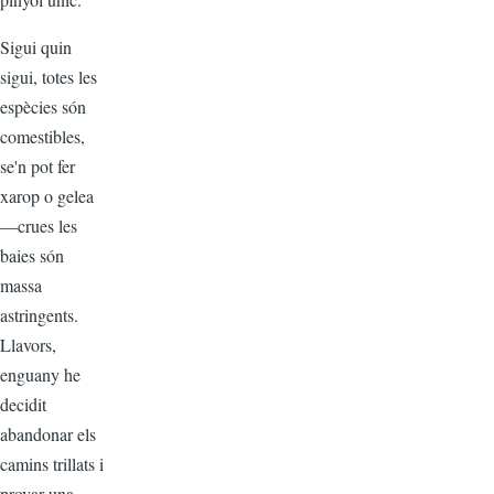
Sigui quin
sigui, totes les
espècies són
comestibles,
se'n pot fer
xarop o gelea
—crues les
baies són
massa
astringents.
Llavors,
enguany he
decidit
abandonar els
camins trillats i
provar una