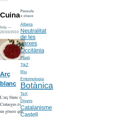
Fil
d'Ariadna
Paraule
Cuina
s claus
Albera
felip
—
Neutralitat
20/10/2010
de les
xarxes
Occitània
Plató
TikZ
Riu
Arç
Entomologia
blanc
Botànica
TeX
L'arç blanc o
Divers
Crataegus és
Catalanisme
un gènere que
Castell