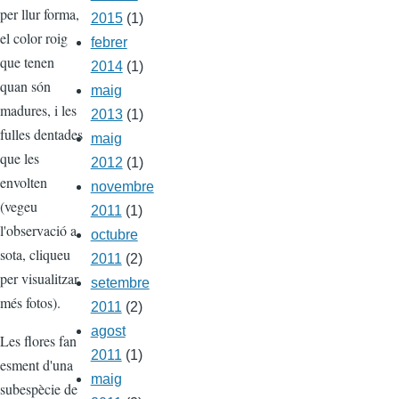
per llur forma,
2015
(1)
el color roig
febrer
que tenen
2014
(1)
quan són
maig
madures, i les
2013
(1)
fulles dentades
maig
que les
2012
(1)
envolten
novembre
(vegeu
2011
(1)
l'observació a
octubre
sota, cliqueu
2011
(2)
per visualitzar
setembre
més fotos).
2011
(2)
agost
Les flores fan
2011
(1)
esment d'una
maig
subespècie de