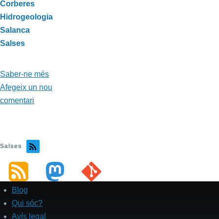
Categories
Corberes
Hidrogeologia
Salanca
Salses
Saber-ne més
a
Afegeix un nou
propòsit
comentari
de
Font
Estramar
Salses
Blog
Pied
de
Qui sóc?
page
Avís legal