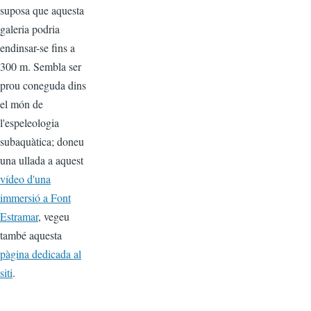
suposa que aquesta
galeria podria
endinsar-se fins a
300 m. Sembla ser
prou coneguda dins
el món de
l'espeleologia
subaquàtica; doneu
una ullada a aquest
vídeo d'una
immersió a Font
Estramar
, vegeu
també aquesta
pàgina dedicada al
siti
.