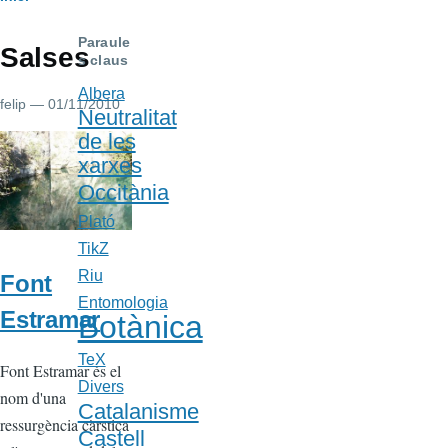
Fil
d'Ariadna
Paraule
Salses
s claus
Albera
felip
— 01/11/2010
Neutralitat
de les
xarxes
Occitània
Plató
TikZ
Riu
Font
Entomologia
Estramar
Botànica
TeX
Font Estramar és el
Divers
nom d'una
Catalanisme
ressurgència càrstica
Castell