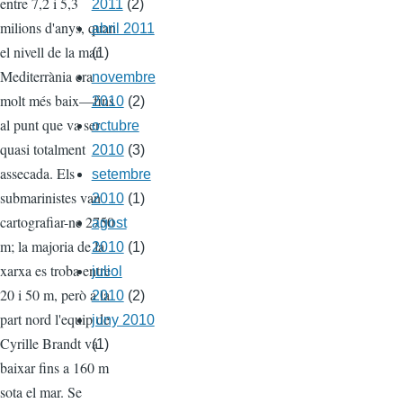
entre 7,2 i 5,3
2011
(2)
milions d'anys, quan
abril 2011
el nivell de la mar
(1)
Mediterrània era
novembre
molt més baix—fins
2010
(2)
al punt que va ser
octubre
quasi totalment
2010
(3)
assecada. Els
setembre
submarinistes van
2010
(1)
cartografiar-ne 2750
agost
m; la majoria de la
2010
(1)
xarxa es troba entre
juliol
20 i 50 m, però a la
2010
(2)
part nord l'equip de
juny 2010
Cyrille Brandt va
(1)
baixar fins a 160 m
sota el mar. Se