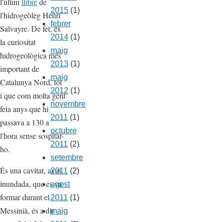
l'últim
llibre
de
2015
(1)
l'hidrogeòleg Henri
febrer
Salvayre. De fet, és
2014
(1)
la curiositat
maig
hidrogeològica més
2013
(1)
important de
maig
Catalunya Nord, tot
2012
(1)
i que com molta gent
novembre
feia anys que hi
2011
(1)
passava a 130 a
octubre
l'hora sense sospitar-
2011
(2)
ho.
setembre
És una cavitat, avui
2011
(2)
inundada, que es va
agost
formar durant el
2011
(1)
Messinià, és a dir
maig