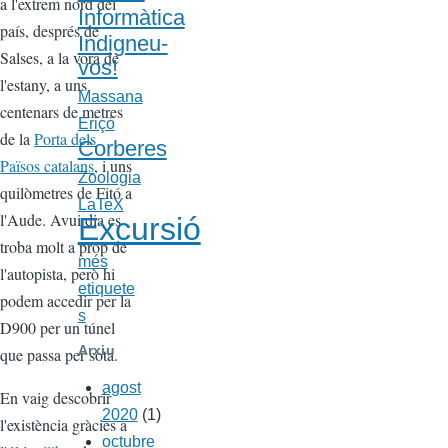
a l'extrem nord del
Informàtica
país, després de
Indigneu-
Salses, a la vora de
vos!
l'estany, a uns
Massana
centenars de metres
Eriçó
de la
Porta dels
Corberes
Països catalans
, i uns
Zoologia
quilòmetres de Fitó a
LaTeX
l'Aude. Avui dia es
Excursió
troba molt a prop de
més
l'autopista, però hi
etiquete
podem accedir per la
s
D900 per un túnel
Arxiu
que passa per sota.
agost
En vaig descobrir
2020
(1)
l'existència gràcies a
octubre