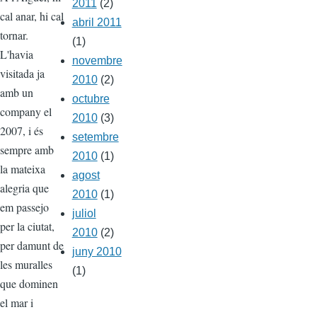
2011
(2)
cal anar, hi cal
abril 2011
tornar.
(1)
L'havia
novembre
visitada ja
2010
(2)
amb un
octubre
company el
2010
(3)
2007, i és
setembre
sempre amb
2010
(1)
la mateixa
agost
alegria que
2010
(1)
em passejo
juliol
per la ciutat,
2010
(2)
per damunt de
juny 2010
les muralles
(1)
que dominen
el mar i