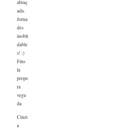
abraç
ada.
Jorna
des
inobli
dable
s! :)
Fins
la
prope
ra
vega
da
Cinzi
a