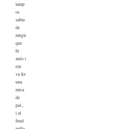
tamp
oc
sabia
de
ningú
que
hi
anés i
em
va fer
una
mica
de
pal...
i al
final
millo