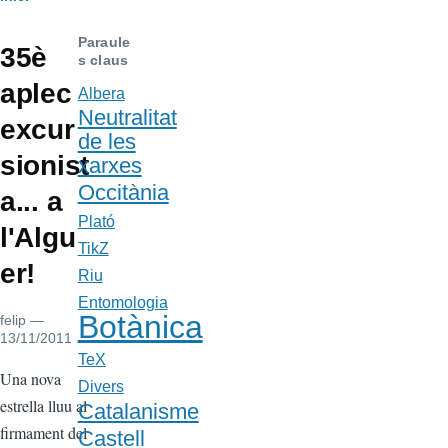
Fil
d'Ariadna
Paraule
35è
s claus
aplec
Albera
Neutralitat
excur
de les
sionist
xarxes
Occitània
a... a
Plató
l'Algu
TikZ
er!
Riu
Entomologia
Botànica
felip
—
13/11/2011
TeX
Cos
Una nova
Divers
estrella lluu al
Catalanisme
firmament del
Castell