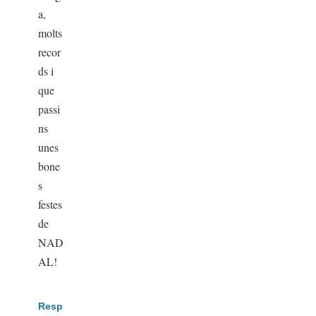
a,
molts
recor
ds i
que
passi
ns
unes
bone
s
festes
de
NAD
AL!
Resp