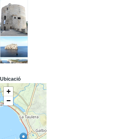
Ubicació
+
−