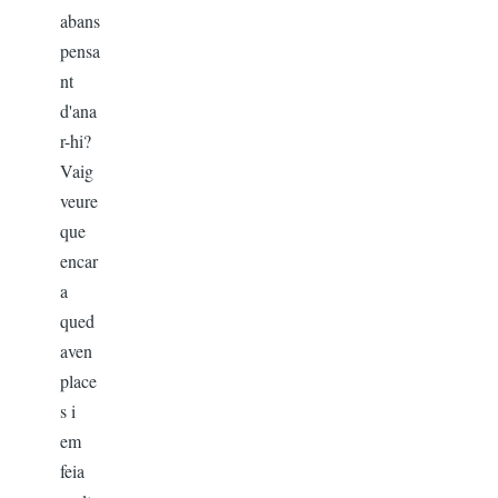
abans
pensa
nt
d'ana
r-hi?
Vaig
veure
que
encar
a
qued
aven
place
s i
em
feia