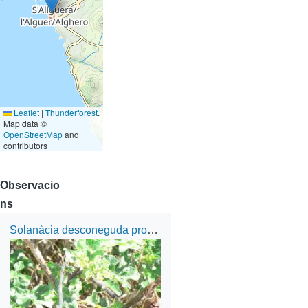
Leaflet
|
Thunderforest
.
Map data ©
OpenStreetMap
and
contributors
Observacio
ns
Solanàcia desconeguda prop de Bosa