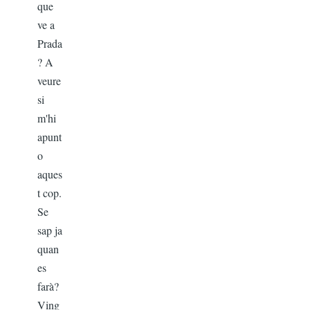
que
ve a
Prada
? A
veure
si
m'hi
apunt
o
aques
t cop.
Se
sap ja
quan
es
farà?
Ving