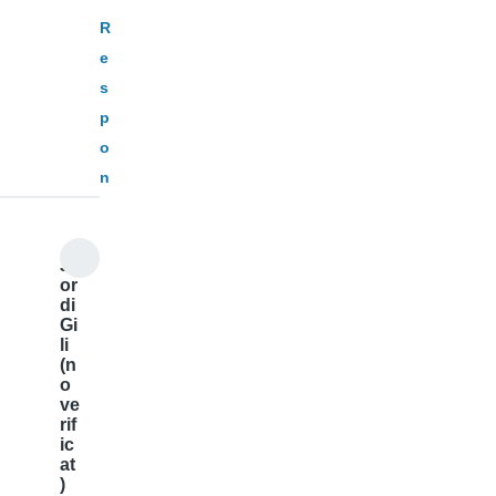
R
e
s
p
o
n
J
or
di
Gi
li
(n
o
ve
rif
ic
at
)