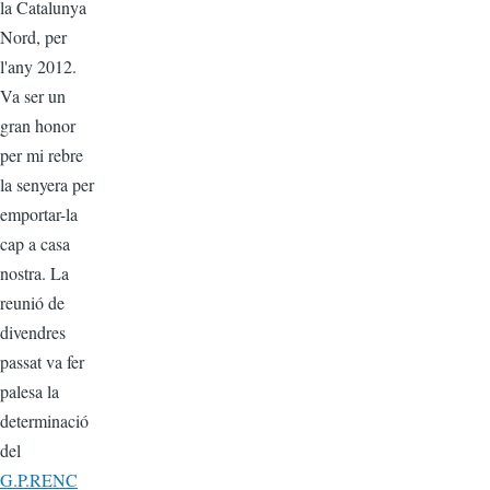
la Catalunya
Nord, per
l'any 2012.
Va ser un
gran honor
per mi rebre
la senyera per
emportar-la
cap a casa
nostra. La
reunió de
divendres
passat va fer
palesa la
determinació
del
G.P.RENC