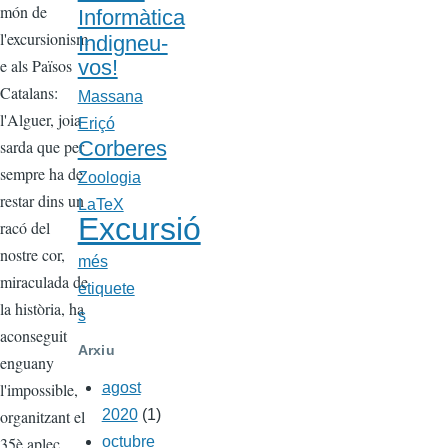
món de
Informàtica
l'excursionism
Indigneu-
e als Països
vos!
Catalans:
Massana
l'Alguer, joia
Eriçó
sarda que per
Corberes
sempre ha de
Zoologia
restar dins un
LaTeX
Excursió
racó del
nostre cor,
més
miraculada de
etiquete
la història, ha
s
aconseguit
Arxiu
enguany
l'impossible,
agost
organitzant el
2020
(1)
35è aplec
octubre