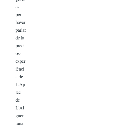
es
per
haver
parlat
de la
preci
osa
exper
iènci
a de
L'Ap
lec
de
L'Al
guer..
.una