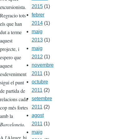
excursionista.
2015
(1)
Regracio tots
febrer
els que han
2014
(1)
dut a terme
maig
aquest
2013
(1)
projecte, i
maig
espero que
2012
(1)
aquest
novembre
esdeveniment
2011
(1)
sigui el punt
octubre
de partida de
2011
(2)
relacions cada
setembre
cop més fortes
2011
(2)
amb la
agost
Barceloneta
.
2011
(1)
maig
A l'Alguer, hi