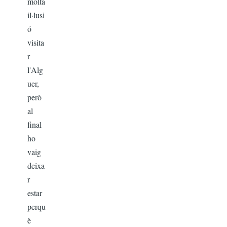
molta
il·lusi
ó
visita
r
l'Alg
uer,
però
al
final
ho
vaig
deixa
r
estar
perqu
è