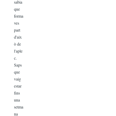
sabia
que
forma
ves
part
d'aix
ò de
l'aple
c.
Saps
que
vaig
estar
fins
una
setma
na