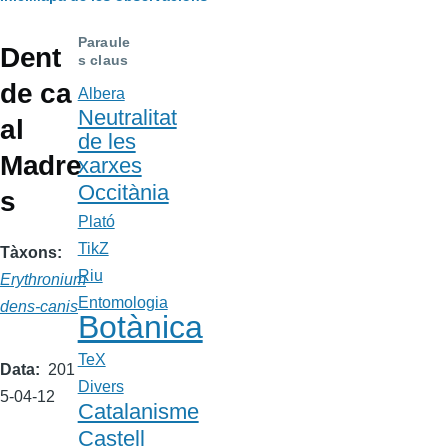
Fil
d'Ariadna
Paraule
Dent
s claus
de ca
Albera
Neutralitat
al
de les
Madre
xarxes
Occitània
s
Plató
TikZ
Tàxons
Riu
Erythronium
Entomologia
dens-canis
Botànica
TeX
Data
201
Divers
5-04-12
Catalanisme
Castell