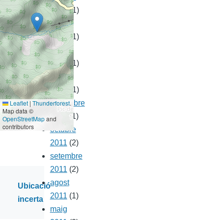
2015
(1)
febrer
2014
(1)
maig
2013
(1)
maig
2012
(1)
Leaflet
|
Thunderforest
.
novembre
Map data ©
2011
(1)
OpenStreetMap
and
contributors
octubre
2011
(2)
setembre
2011
(2)
agost
Ubicació
2011
(1)
incerta
maig