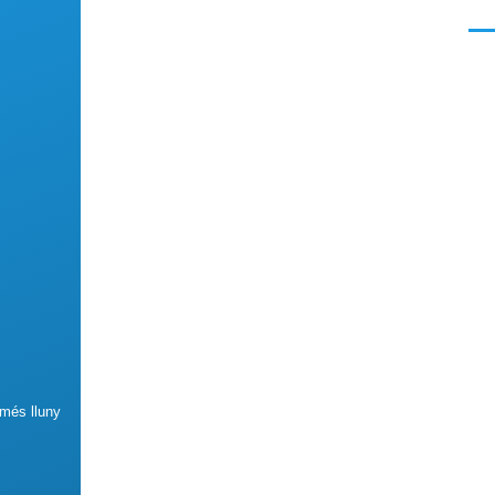
Men
 més lluny