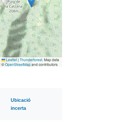
Leaflet
|
Thunderforest
. Map data
©
OpenStreetMap
and contributors
Ubicació
incerta