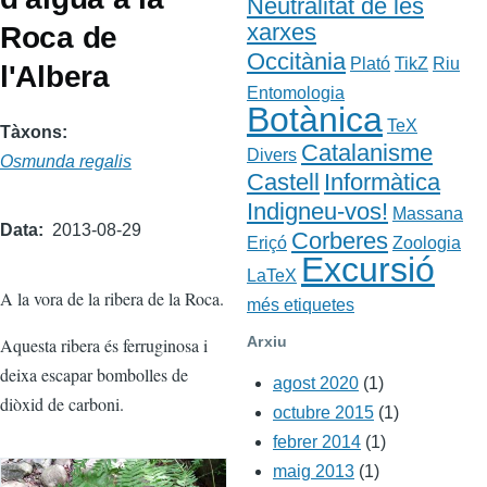
Neutralitat de les
xarxes
Roca de
Occitània
Plató
TikZ
Riu
l'Albera
Entomologia
Botànica
TeX
Tàxons
Catalanisme
Divers
Osmunda regalis
Castell
Informàtica
Indigneu-vos!
Massana
Data
2013-08-29
Corberes
Eriçó
Zoologia
Excursió
LaTeX
A la vora de la ribera de la Roca.
més etiquetes
Arxiu
Aquesta ribera és ferruginosa i
deixa escapar bombolles de
agost 2020
(1)
diòxid de carboni.
octubre 2015
(1)
febrer 2014
(1)
maig 2013
(1)