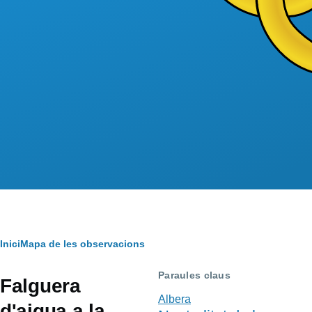
Fil
Inici
Mapa de les observacions
d'Ariadna
Paraules claus
Falguera
Albera
d'aigua a la