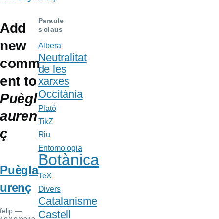
Fil
d'Ariadna
Paraule
Add
s claus
new
Albera
Neutralitat
comm
de les
ent to
xarxes
Occitània
Puègl
Plató
auren
TikZ
ç
Riu
Entomologia
Botànica
Puègla
TeX
urenç
Divers
Catalanisme
felip
—
Castell