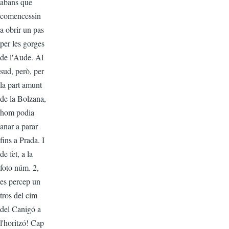
abans que
comencessin
a obrir un pas
per les gorges
de l'Aude. Al
sud, però, per
la part amunt
de la Bolzana,
hom podia
anar a parar
fins a Prada. I
de fet, a la
foto núm. 2,
es percep un
tros del cim
del Canigó a
l'horitzó! Cap