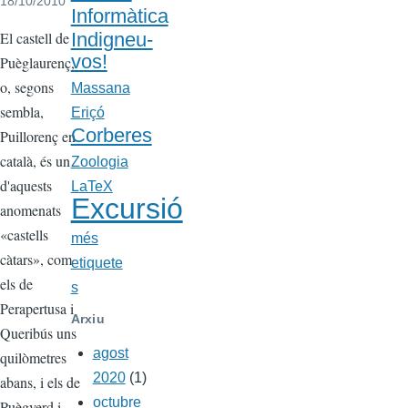
18/10/2010
Informàtica
Cos
Indigneu-
El castell de
vos!
Puèglaurenç,
o, segons
Massana
sembla,
Eriçó
Corberes
Puillorenç en
català, és un
Zoologia
d'aquests
LaTeX
Excursió
anomenats
«castells
més
càtars», com
etiquete
els de
s
Perapertusa i
Arxiu
Queribús uns
agost
quilòmetres
2020
(1)
abans, i els de
octubre
Puègverd i