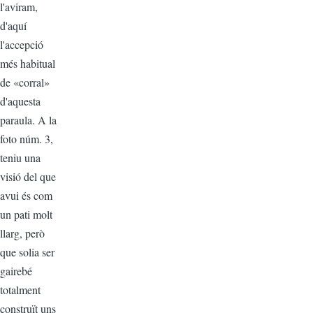
l'aviram,
d'aquí
l'accepció
més habitual
de «corral»
d'aquesta
paraula. A la
foto núm. 3,
teniu una
visió del que
avui és com
un pati molt
llarg, però
que solia ser
gairebé
totalment
construït uns