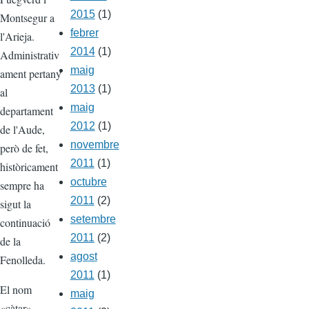
2015
(1)
Montsegur a
febrer
l'Arieja.
2014
(1)
Administrativ
maig
ament pertany
2013
(1)
al
maig
departament
2012
(1)
de l'Aude,
novembre
però de fet,
2011
(1)
històricament
octubre
sempre ha
2011
(2)
sigut la
setembre
continuació
2011
(2)
de la
agost
Fenolleda.
2011
(1)
El nom
maig
«càtar»