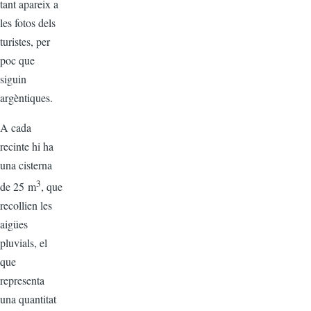
tant apareix a
les fotos dels
turistes, per
poc que
siguin
argèntiques.
A cada
recinte hi ha
una cisterna
3
de 25 m
, que
recollien les
aigües
pluvials, el
que
representa
una quantitat