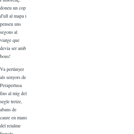
doneu un cop
d'ull al mapa i
penseu uns
segons al
viatge que
devia ser amb
bous!
Va pertànyer
als senyors de
Perapertusa
fins al mig del
segle tretze,
abans de
caure en mans
del reialme
francès.