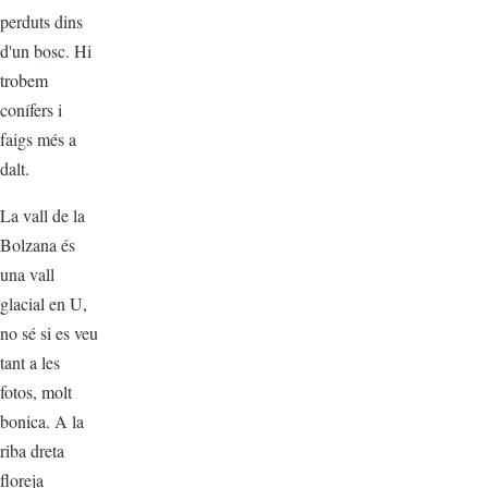
perduts dins
d'un bosc. Hi
trobem
conífers i
faigs més a
dalt.
La vall de la
Bolzana és
una vall
glacial en U,
no sé si es veu
tant a les
fotos, molt
bonica. A la
riba dreta
floreja