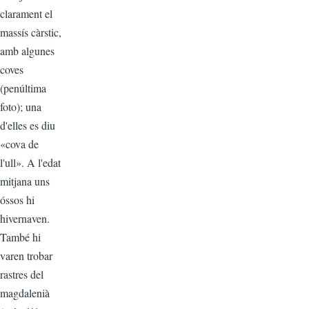
clarament el
massís càrstic,
amb algunes
coves
(penúltima
foto); una
d'elles es diu
«cova de
l'ull». A l'edat
mitjana uns
óssos hi
hivernaven.
També hi
varen trobar
rastres del
magdalenià