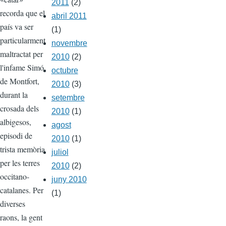
2011
(2)
recorda que el
abril 2011
país va ser
(1)
particularment
novembre
maltractat per
2010
(2)
l'infame Simó
octubre
de Montfort,
2010
(3)
durant la
setembre
crosada dels
2010
(1)
albigesos,
agost
episodi de
2010
(1)
trista memòria
juliol
per les terres
2010
(2)
occitano-
juny 2010
catalanes. Per
(1)
diverses
raons, la gent